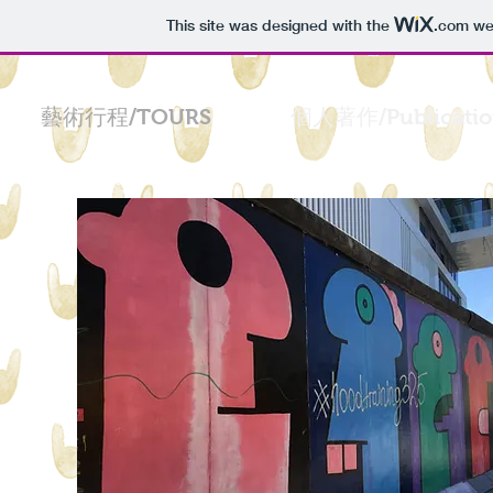
This site was designed with the
.com
web
藝術行程/TOURS
個人著作/Publicatio