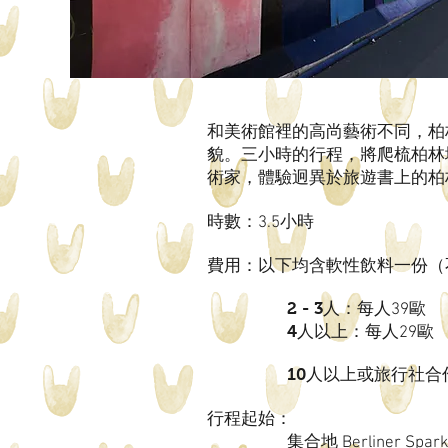
和美術館裡的高尚藝術不同，柏
貌。三小時的行程，將爬梳柏林
術家，體驗迥異於旅遊書上的柏
時數：3.5小時
費用：以下均含軟性飲料一份（
2 - 3
人：每人39歐
4
人以上：每人29歐
10
人以上或旅行社合
行程起始：
集合地 Berliner Spark